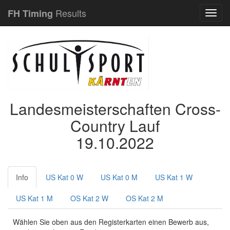
Results
FH Timing
Navig
Landesmeisterschaften Cross-
Country Lauf
19.10.2022
Info
US Kat 0 W
US Kat 0 M
US Kat 1 W
US Kat 1 M
OS Kat 2 W
OS Kat 2 M
Wählen Sie oben aus den Registerkarten einen Bewerb aus,