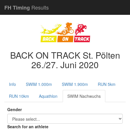
Results
FH Timing
BACK ON TRACK St. Pölten
26./27. Juni 2020
Info
SWIM 1.000m
SWIM 1.900m
RUN 5km
RUN 10km
Aquathlon
SWIM Nachwuchs
Gender
Search for an athlete