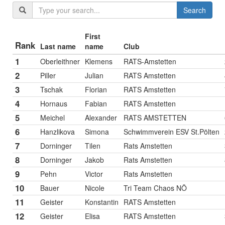
Search
First
Rank
Last name
name
Club
1
Oberleithner
Klemens
RATS-Amstetten
2
Piller
Julian
RATS Amstetten
3
Tschak
Florian
RATS Amstetten
4
Hornaus
Fabian
RATS Amstetten
5
Meichel
Alexander
RATS AMSTETTEN
6
Hanzlikova
Simona
Schwimmverein ESV St.Pölten
7
Dorninger
Tilen
Rats Amstetten
8
Dorninger
Jakob
Rats Amstetten
9
Pehn
Victor
Rats Amstetten
10
Bauer
Nicole
Tri Team Chaos NÖ
11
Geister
Konstantin
RATS Amstetten
12
Geister
Elisa
RATS Amstetten