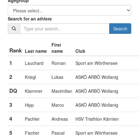
Agegroup
Search for an athlete
Search
First
Rank
Last name
name
Club
1
Lauchard
Roman
Sport am Wörthersee
2
Kriegl
Lukas
ASKÖ ARBÖ Wollanig
DQ
Klammer
Maximilian
ASKÖ ARBÖ Wollanig
3
Hipp
Marco
ASKÖ ARBÖ Wollanig
4
Pachler
Andreas
HSV Triathlon Kärnten
5
Fischer
Pascal
Sport am Wörthersee