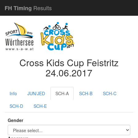
Results
FH Timing
Cross Kids Cup Feistritz
24.06.2017
Info
JUN/JED
SCH-A
SCH-B
SCH-C
SCH-D
SCH-E
Gender