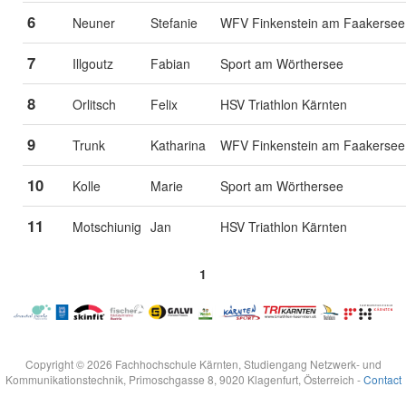
6
Neuner
Stefanie
WFV Finkenstein am Faakersee
7
Illgoutz
Fabian
Sport am Wörthersee
8
Orlitsch
Felix
HSV Triathlon Kärnten
9
Trunk
Katharina
WFV Finkenstein am Faakersee
10
Kolle
Marie
Sport am Wörthersee
11
Motschiunig
Jan
HSV Triathlon Kärnten
1
Copyright © 2026 Fachhochschule Kärnten, Studiengang Netzwerk- und
Kommunikationstechnik, Primoschgasse 8, 9020 Klagenfurt, Österreich -
Contact