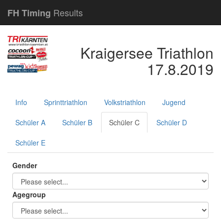
Results
FH Timing
Kraigersee Triathlon
17.8.2019
Info
Sprinttriathlon
Volkstriathlon
Jugend
Schüler A
Schüler B
Schüler C
Schüler D
Schüler E
Gender
Agegroup