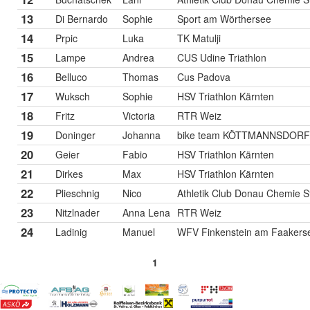
13
Di Bernardo
Sophie
Sport am Wörthersee
14
Prpic
Luka
TK Matulji
15
Lampe
Andrea
CUS Udine Triathlon
16
Belluco
Thomas
Cus Padova
17
Wuksch
Sophie
HSV Triathlon Kärnten
18
Fritz
Victoria
RTR Weiz
19
Doninger
Johanna
bike team KÖTTMANNSDORF
20
Geier
Fabio
HSV Triathlon Kärnten
21
Dirkes
Max
HSV Triathlon Kärnten
22
Plieschnig
Nico
Athletik Club Donau Chemie St
23
Nitzlnader
Anna Lena
RTR Weiz
24
Ladinig
Manuel
WFV Finkenstein am Faakers
1