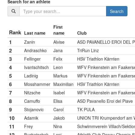
Search for an athlete
Search
First
Rank
Last name
name
Club
1
Zanin
Alvise
ASD PAVANELLO EROI DEL P
2
Andraschko
Jana
TriRun Linz
3
Fellinger
Felix
HSV Triathlon Kärnten
4
Ivantschitsch
Leon
WFV Finkenstein am Faakers
5
Ladinig
Markus
WFV Finkenstein am Faakers
6
Mosshammer
Maximilian
HSV Triathlon Kärnten
7
Nitzsche
Isabel
WFV Finkenstein am Faakers
8
Camuffo
Elisa
ASD Pavanello Eroi del Piave
9
Stojanovic
Carol
TK PULA
10
Adamik
Jakob
UNION TRI Krumpendorf am 
11
Frey
Nina
Schwimmverein Villach/Sektion
12
Buchatschek
Lani
Athletik Club Donau Chemie St