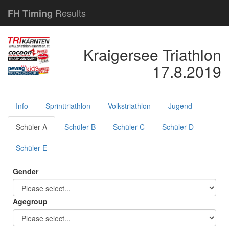
Results
FH Timing
Kraigersee Triathlon
17.8.2019
Info
Sprinttriathlon
Volkstriathlon
Jugend
Schüler A
Schüler B
Schüler C
Schüler D
Schüler E
Gender
Agegroup