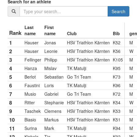
Search for an athlete
Search
Last
First
Rank
name
name
Club
Bib
gen
1
Hauser
Jonas
HSV Triathlon Kärnten
K52
M
2
Hauser
Leonie
HSV Triathlon Kärnten
K56
W
3
Fellinger
Philipp
HSV Triathlon Kärnten
K105
M
4
Hanza
Mislav
TK Matulji
K95
M
5
Berlot
Sebastian
Go Tri Team
K73
M
6
Faustini
Loris
TK Matulji
K96
M
7
Musio
Gabriel
Go Tri Team
K72
M
8
Ritter
Stephanie
HSV Triathlon Kärnten
K54
W
9
Taschek
Clemens
HSV Triathlon Kärnten
K53
M
10
Biasio
Markus
HSV Triathlon Kärnten
K51
M
11
Surina
Mark
TK Matulji
K94
M
12
Kinkela
Tia
TK Matulji
K92
W