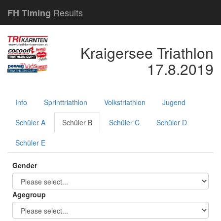
Results
FH Timing
Kraigersee Triathlon
17.8.2019
Info
Sprinttriathlon
Volkstriathlon
Jugend
Schüler A
Schüler B
Schüler C
Schüler D
Schüler E
Gender
Agegroup