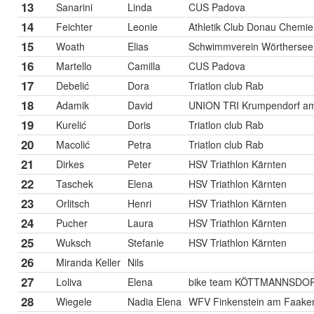
13
Sanarini
Linda
CUS Padova
14
Feichter
Leonie
Athletik Club Donau Chemie 
15
Woath
Elias
Schwimmverein Wörthersee
16
Martello
Camilla
CUS Padova
17
Debelić
Dora
Triatlon club Rab
18
Adamik
David
UNION TRI Krumpendorf am
19
Kurelić
Doris
Triatlon club Rab
20
Macolić
Petra
Triatlon club Rab
21
Dirkes
Peter
HSV Triathlon Kärnten
22
Taschek
Elena
HSV Triathlon Kärnten
23
Orlitsch
Henri
HSV Triathlon Kärnten
24
Pucher
Laura
HSV Triathlon Kärnten
25
Wuksch
Stefanie
HSV Triathlon Kärnten
26
Miranda Keller
Nils
27
Loliva
Elena
bike team KÖTTMANNSDO
28
Wiegele
Nadia Elena
WFV Finkenstein am Faake