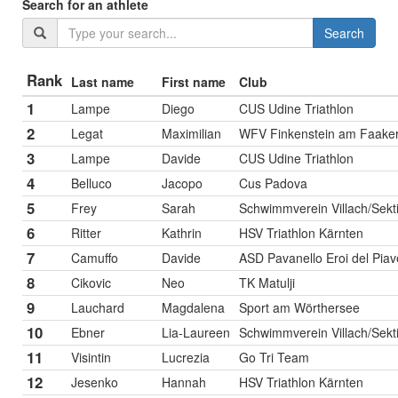
Search for an athlete
Search
Rank
Last name
First name
Club
1
Lampe
Diego
CUS Udine Triathlon
2
Legat
Maximilian
WFV Finkenstein am Faake
3
Lampe
Davide
CUS Udine Triathlon
4
Belluco
Jacopo
Cus Padova
5
Frey
Sarah
Schwimmverein Villach/Sekti
6
Ritter
Kathrin
HSV Triathlon Kärnten
7
Camuffo
Davide
ASD Pavanello Eroi del Piav
8
Cikovic
Neo
TK Matulji
9
Lauchard
Magdalena
Sport am Wörthersee
10
Ebner
Lia-Laureen
Schwimmverein Villach/Sekti
11
Visintin
Lucrezia
Go Tri Team
12
Jesenko
Hannah
HSV Triathlon Kärnten